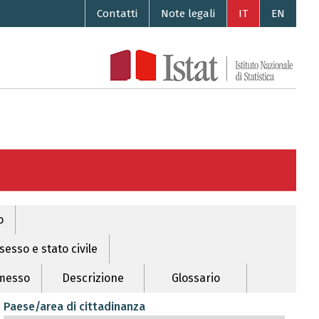
Contatti
Note legali
IT
EN
o
esso e stato civile
rmesso
Descrizione
Glossario
Paese/area di cittadinanza