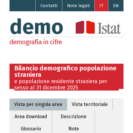
Contatti
Note legali
IT
EN
demo
demografia in cifre
Bilancio demografico popolazione
straniera
e popolazione residente straniera per
sesso al 31 dicembre 2025
Vista per singola area
Vista territoriale
Area download
Descrizione
Glossario
Note