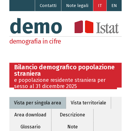
Contatti
Note legali
IT
EN
demo
demografia in cifre
Bilancio demografico popolazione
straniera
e popolazione residente straniera per
sesso al 31 dicembre 2025
Vista per singola area
Vista territoriale
Area download
Descrizione
Glossario
Note